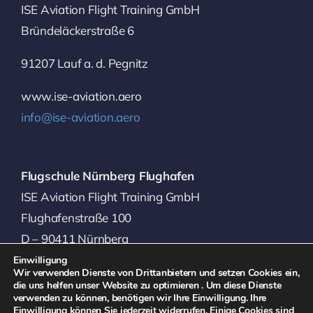
ISE Aviation Flight Training GmbH
Bründeläckerstraße 6
91207 Lauf a. d. Pegnitz
www.ise-aviation.aero
info@ise-aviation.aero
Flugschule Nürnberg Flughafen
ISE Aviation Flight Training GmbH
Flughafenstraße 100
D – 90411 Nürnberg
Einwilligung
Telefon: +49 9192 9929-0
Wir verwenden Dienste von Drittanbietern und setzen Cookies ein,
die uns helfen unser Website zu optimieren . Um diese Dienste
Telefax: +49 9192 9929-654
verwenden zu können, benötigen wir Ihre Einwilligung. Ihre
Einwilligung können Sie jederzeit widerrufen. Einige Cookies sind