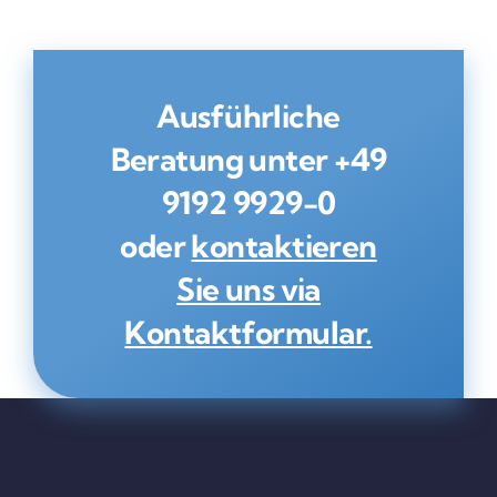
Ausführliche
Beratung unter
+49
9192 9929-0
oder
kontaktieren
Sie uns via
Kontaktformular.