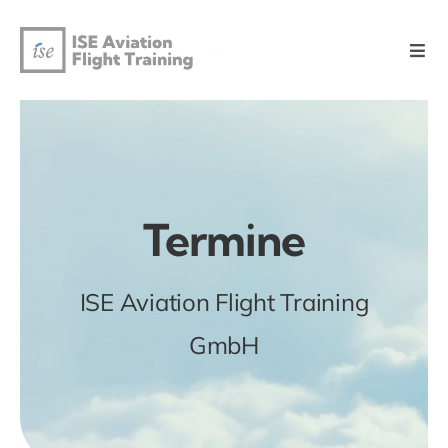
Zum
Inhalt
Togg
springen
Navi
Home
Flugschule
Termine
Flotte
ISE Aviation Flight Training
Trainings
GmbH
Prüfungen
Kontakt