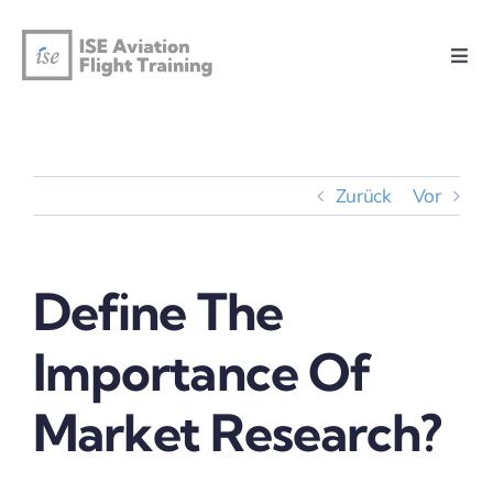
Zum
Inhalt
Togg
springen
Navi
Home
Flugschule
Zurück
Vor
Flotte
Define The
Trainings
Importance Of
Prüfungen
Market Research?
Kontakt