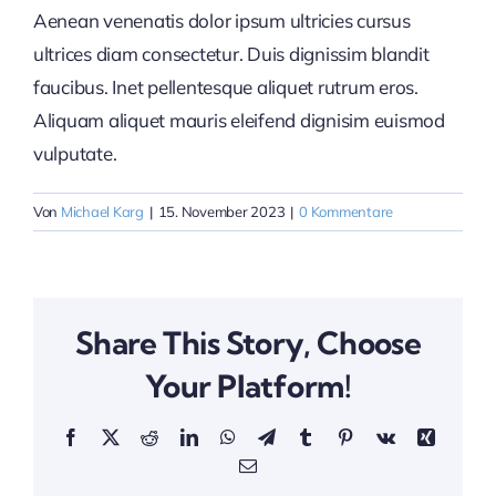
Aenean venenatis dolor ipsum ultricies cursus
ultrices diam consectetur. Duis dignissim blandit
faucibus. Inet pellentesque aliquet rutrum eros.
Aliquam aliquet mauris eleifend dignisim euismod
vulputate.
Von
Michael Karg
|
15. November 2023
|
0 Kommentare
Share This Story, Choose
Your Platform!
Facebook
X
Reddit
LinkedIn
WhatsApp
Telegram
Tumblr
Pinterest
Vk
Xing
E-
Mail